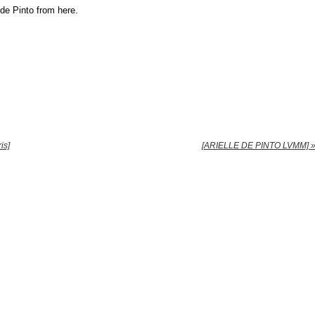
 de Pinto from here.
is]
[ARIELLE DE PINTO LVMM] 