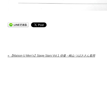
« 【Maison U Men’s】Stage Stars Vol.1 俳優・崎山 つばささん着用