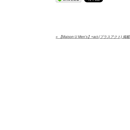
« 【Maison U Men’s】+act.(プラスアクト) 掲載