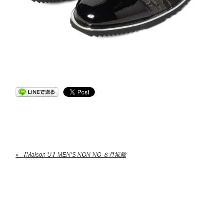
« 【Maison U】MEN’S NON-NO ８月掲載