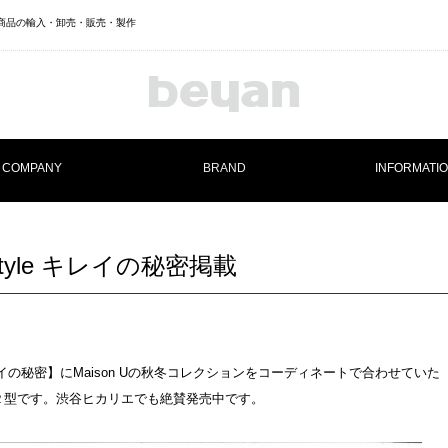
ランド商品の輸入・卸売・販売・製作
COMPANY
BRAND
INFORMATI
Maison U
style キレイの秘密掲載
キレイの秘密】にMaison Uの秋冬コレクションをコーディネートで合わせていた
２型です。渋谷ヒカリエでも絶賛発売中です。