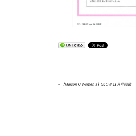
« 【Maison U Women’s】GLOW 11月号掲載