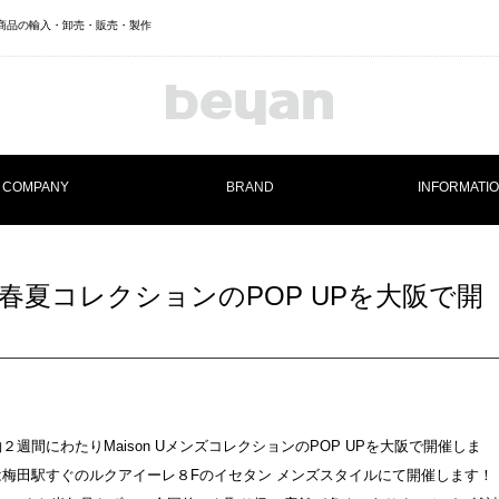
ランド商品の輸入・卸売・販売・製作
COMPANY
BRAND
INFORMATI
Maison U
’16春夏コレクションのPOP UPを大阪で開
約２週間にわたりMaison UメンズコレクションのPOP UPを大阪で開催しま
ずは梅田駅すぐのルクアイーレ８Fのイセタン メンズスタイルにて開催します！