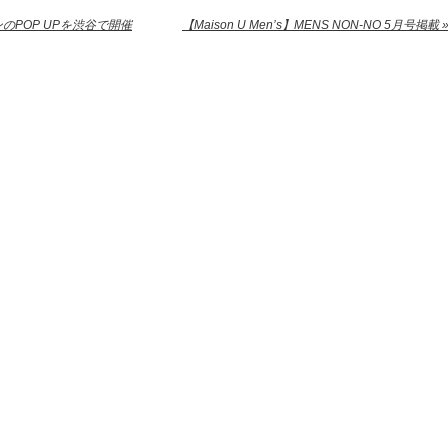
ンのPOP UPを渋谷で開催
【Maison U Men’s】MENS NON-NO 5月号掲載 