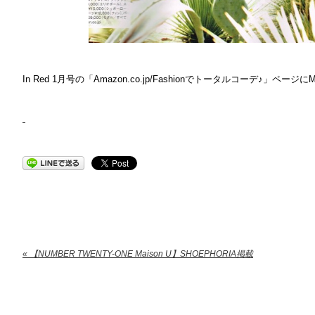
In Red 1月号の「Amazon.co.jp/Fashionでトータルコーデ♪」ペー
« 【NUMBER TWENTY-ONE Maison U】SHOEPHORIA掲載